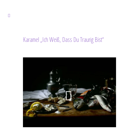
Karamel „Ich Weiß, Dass Du Traurig Bist“